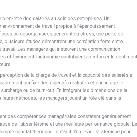
 bien-être des salariés au sein des entreprises. Un
n environnement de travail propice à l’épanouissement
, floues ou désorganisées génèrent du stress, une perte de
, plusieurs études démontrent une corrélation forte entre
u travail. Les managers qui instaurent une communication
es et favorisent l’autonomie contribuent à renforcer le sentimen
teurs.
 perception de la charge de travail et la capacité des salariés à
ncadrement qui fixe des objectifs réalistes et encourage le
 surcharge ou de burn-out. En intégrant les dimensions de la
s leurs méthodes, les managers jouent un rôle clé dans la
ment des compétences managériales constatent généralement
aisse de l’absentéisme et une meilleure performance globale. L
mple constat théorique : il s’agit d’un levier stratégique pour