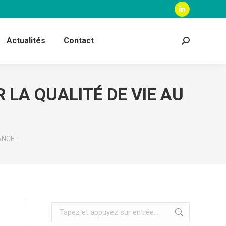
La
page
Actualités
Contact
Recherche
LinkedIn
:
s'ouvre
dans
LA QUALITÉ DE VIE AU
une
nouvelle
fenêtre
NCE :…
Recherche
: