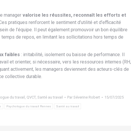
, le manager
valorise les réussites, reconnaît les efforts et
 Ces pratiques renforcent le sentiment d’utilité et d’efficacité
 sein de l’équipe. Il peut également promouvoir un bon équilibre
 temps de repos, en limitant les sollicitations hors temps de
ux faibles
: irritabilité, isolement ou baisse de performance. Il
avail et orienter, si nécessaire, vers les ressources internes (RH,
iquant activement, les managers deviennent des acteurs-clés de
ce collective durable.
ogue du travail
,
QVCT
,
Santé au travail
Par
Séverine Robert
15/07/2025
n
Psychologue du travail Rennes
Santé au travail