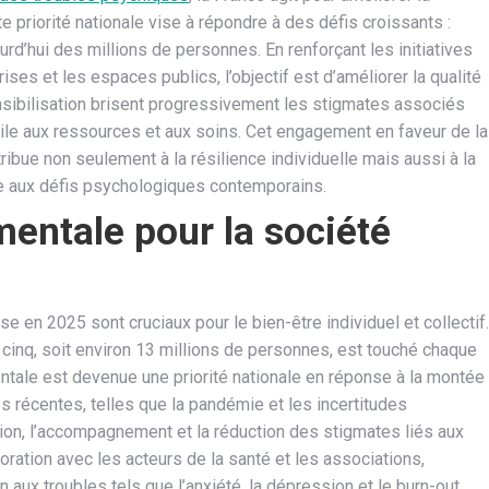
te priorité nationale vise à répondre à des défis croissants :
urd’hui des millions de personnes. En renforçant les initiatives
ses et les espaces publics, l’objectif est d’améliorer la qualité
ensibilisation brisent progressivement les stigmates associés
ile aux ressources et aux soins. Cet engagement en faveur de la
ribue non seulement à la résilience individuelle mais aussi à la
ce aux défis psychologiques contemporains.
mentale pour la société
e en 2025 sont cruciaux pour le bien-être individuel et collectif.
 cinq, soit environ 13 millions de personnes, est touché chaque
ntale est devenue une priorité nationale en réponse à la montée
 récentes, telles que la pandémie et les incertitudes
ion, l’accompagnement et la réduction des stigmates liés aux
ration avec les acteurs de la santé et les associations,
n aux troubles tels que l’anxiété, la dépression et le burn-out.